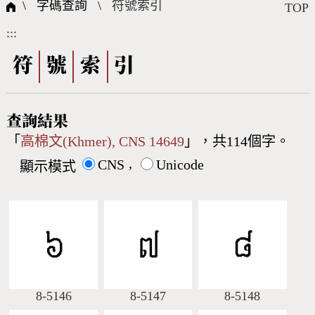
國際字碼相關組織
筆畫查詢
線上教學
倉頡查詢
全字庫授權
轉碼Web Service
個人電腦造字處理工具
問題集
意見回饋
\ 字碼查詢 \
符號索引
TOP
:::
筆順序查詢
部首查詢
熱門查詢統計
字形下載
符
號
索
引
CNS查詢
Unicode查詢
查詢結果
「
高棉文(Khmer), CNS 14649
」，共114個字。
Big5查詢
拼音查詢
,
CNS
Unicode
顯示模式
符號索引
拼音文字索引
8-5146
8-5147
8-5148