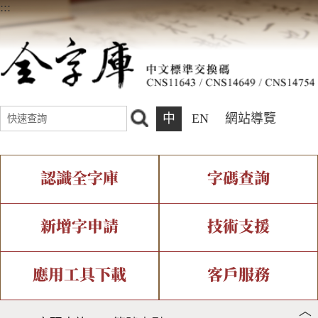
:::
中
EN
網站導覽
認識全字庫
字碼查詢
全字庫介紹
IDS查詢
全字庫現況
部件查詢
新增字申請
技術支援
中文碼介紹
複合查詢
專有名詞介紹
注音查詢
新字申請處理流程
字形即時顯示
造字解決方案
應用工具下載
客戶服務
︿