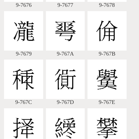
9-7676
9-7677
9-7678
9-7679
9-767A
9-767B
9-767C
9-767D
9-767E