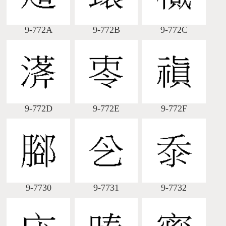
9-772A
9-772B
9-772C
9-772D
9-772E
9-772F
9-7730
9-7731
9-7732