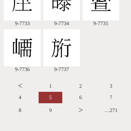
9-7733
9-7734
9-7735
9-7736
9-7737
＜
1
2
3
4
5
6
7
8
9
＞
…271