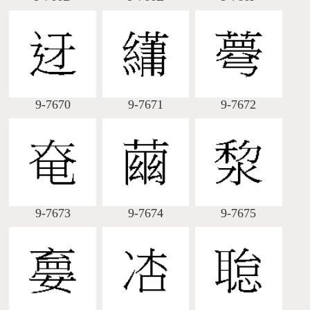
9-7670
9-7671
9-7672
9-7673
9-7674
9-7675