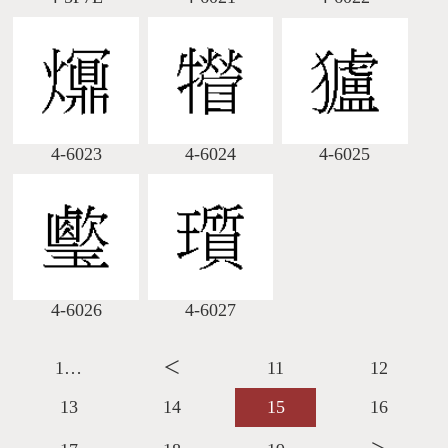
4-6023
4-6024
4-6025
4-6026
4-6027
1…
＜
11
12
13
14
15
16