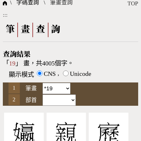
國際字碼相關組織
筆畫查詢
線上教學
倉頡查詢
全字庫授權
轉碼Web Service
個人電腦造字處理工具
問題集
意見回饋
\ 字碼查詢 \
筆畫查詢
TOP
:::
筆順序查詢
部首查詢
熱門查詢統計
字形下載
筆
畫
查
詢
CNS查詢
Unicode查詢
查詢結果
「
19
」 畫，共4005個字。
Big5查詢
拼音查詢
,
CNS
Unicode
顯示模式
符號索引
拼音文字索引
筆畫
部首