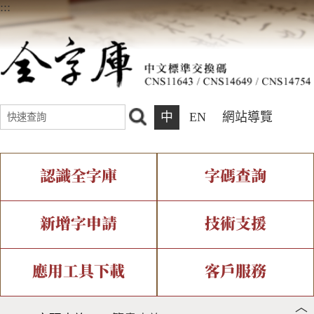
:::
中
EN
網站導覽
認識全字庫
字碼查詢
全字庫介紹
IDS查詢
全字庫現況
部件查詢
新增字申請
技術支援
中文碼介紹
複合查詢
專有名詞介紹
注音查詢
新字申請處理流程
字形即時顯示
造字解決方案
應用工具下載
客戶服務
︿