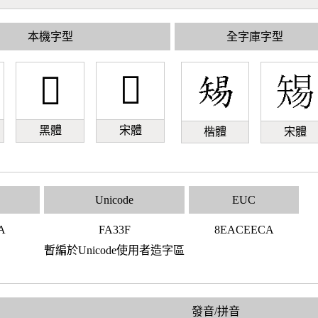
本機字型
全字庫字型
󺌿
󺌿
黑體
宋體
楷體
宋體
Unicode
EUC
A
FA33F
8EACEECA
暫編於Unicode使用者造字區
發音/拼音