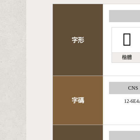
󺌿
字形
楷體
CNS
字碼
12-6E4