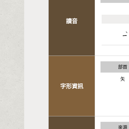
讀音
ˋ
ㄧ
部首
矢
字形資訊
來源