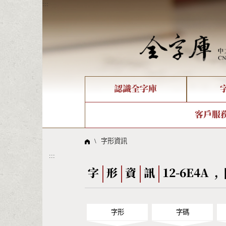
:::
認識全字庫
個人電腦造字處理工具
新字申請處理流程
字形即時顯示
全字庫介紹
IDS查詢
造字解
全字庫
部件
客戶服
問題集
意見
線上教學
倉頡查詢
筆順序
\
字形資訊
:::
Big5查詢
拼音
字
形
資
訊
12-6E4A , 
字形
字碼