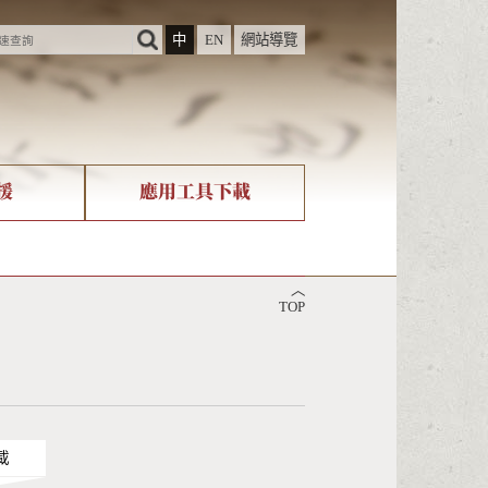
中
EN
網站導覽
援
應用工具下載
際字碼相關組織
筆畫查詢
︿
nicode查詢
TOP
載