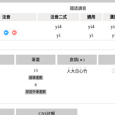
國語讀音
注音
注音二式
通用
漢
yi4
yi4
yi
yì
yì
y
筆畫
倉頡(
)
✱
O
K
A
P
H
13
人
大
日
心
竹
總筆畫數
8
部首外筆畫數
CNS註解