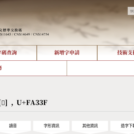
字碼查詢
新增字申請
技術支
決方案
現況
查詢
字形下載
中文碼介紹
全字庫授權
複合查詢
轉碼Web Service
專有名詞介紹
注音查詢
國
務
回饋
熱門查詢統計
查詢
部首查詢
CNS查詢
U
查詢
符號索引
拼音文字索引
[󺌿] , U+FA33F
讀音
字形資訊
其他資訊
造字下