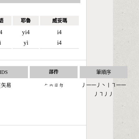
語
耶魯
威妥瑪
4
yi4
i4
ì
yì
i4
IDS
部件
筆順序
矢易
󶀩󶁩󶃐󶃴
丿一一丿丶丨㇕一一
⿰
丿㇕丿丿