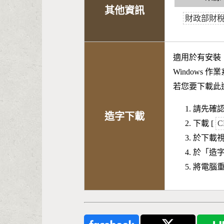
其他資訊
財政部財
適用於有安裝
Windows 
若您要下載此
請先確認
造字下載
下載 [
C
於下載
於「造
將電腦重