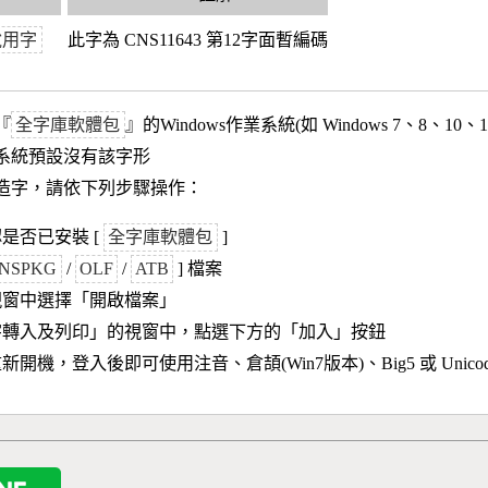
稅用字
此字為 CNS11643 第12字面暫編碼
『
全字庫軟體包
』的Windows作業系統(如 Windows 7、8、10、
作業系統預設沒有該字形
造字，請依下列步驟操作：
是否已安裝 [
全字庫軟體包
]
NSPKG
/
OLF
/
ATB
] 檔案
視窗中選擇「開啟檔案」
字轉入及列印」的視窗中，點選下方的「加入」按鈕
新開機，登入後即可使用注音、倉頡(Win7版本)、Big5 或 Unic