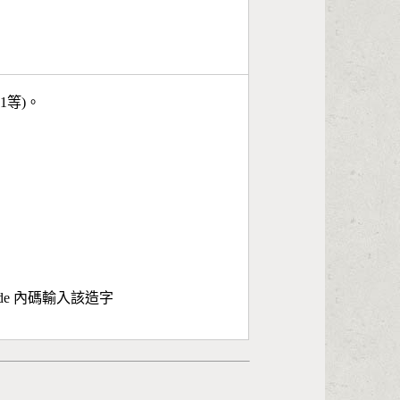
11等)。
ode 內碼輸入該造字