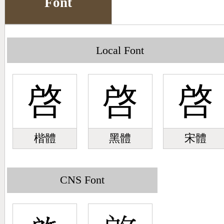
Font
Big5 Query
Pinyin Query
Symbol Index
Local Font
Pinyin Word Index
啓
啓
啓
楷體
黑體
宋體
CNS Font