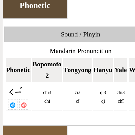
Phonetic
Sound / Pinyin
Mandarin Pronuncition
Bopomofo
Phonetic
Tongyong
Hanyu
Yale
W
2
ˇ
ㄑㄧ
chi3
ci3
qi3
chi3
chǐ
cǐ
qǐ
chǐ