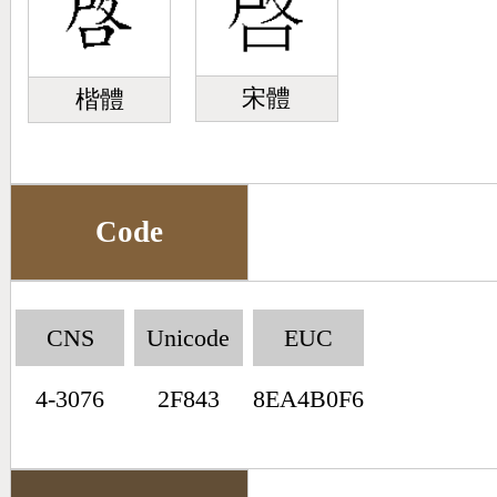
宋體
楷體
Code
CNS
Unicode
EUC
4-3076
2F843
8EA4B0F6