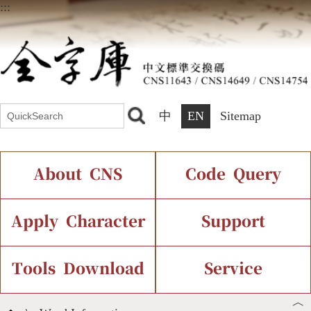
:::
中
EN
Sitemap
About CNS
Code Query
Introduction
IDS Query
Current Status
Apply Character
Support
Chinese Code Status
Components Query
Application Process
Font Instant Display
Tools Download
Service
︿