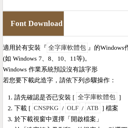
Font Download
適用於有安裝『
全字庫軟體包
』的Window
(如 Windows 7、8、10、11等)。
Windows 作業系統預設沒有該字形
若您要下載此造字，請依下列步驟操作：
請先確認是否已安裝 [
全字庫軟體包
]
下載 [
CNSPKG
/
OLF
/
ATB
] 檔案
於下載視窗中選擇「開啟檔案」