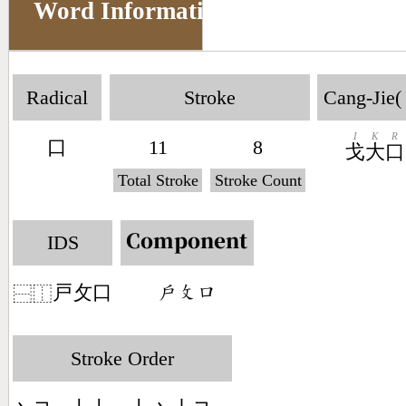
Word Information
Radical
Stroke
Cang-Jie(
I
K
R
口
11
8
戈
大
口
Total Stroke
Stroke Count
IDS
Component
戸攵口
󶃫󶃜󶁶
⿱
⿰
Stroke Order