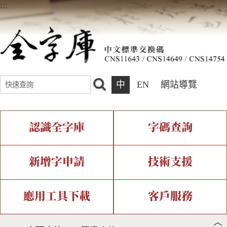
:::
中
EN
網站導覽
認識全字庫
字碼查詢
全字庫介紹
IDS查詢
全字庫現況
部件查詢
新增字申請
技術支援
中文碼介紹
複合查詢
專有名詞介紹
注音查詢
新字申請處理流程
字形即時顯示
造字解決方案
應用工具下載
客戶服務
︿