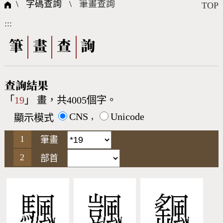
國際字碼相關組織
筆畫查詢
線上教學
倉頡查詢
全字庫授權
轉碼Web Service
個人電腦造字處理工具
問題集
意見回饋
\ 字碼查詢 \
筆畫查詢
TOP
:::
筆順序查詢
部首查詢
熱門查詢統計
字形下載
筆
畫
查
詢
CNS查詢
Unicode查詢
查詢結果
「
19
」 畫，共4005個字。
Big5查詢
拼音查詢
,
CNS
Unicode
顯示模式
符號索引
拼音文字索引
筆畫
部首