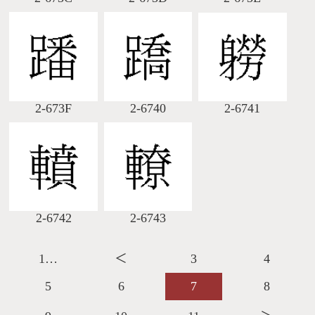
2-673F
2-6740
2-6741
2-6742
2-6743
1…
＜
3
4
5
6
7
8