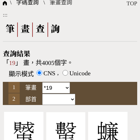
國際字碼相關組織
筆畫查詢
線上教學
倉頡查詢
全字庫授權
轉碼Web Service
個人電腦造字處理工具
問題集
意見回饋
\ 字碼查詢 \
筆畫查詢
TOP
:::
筆順序查詢
部首查詢
熱門查詢統計
字形下載
筆
畫
查
詢
CNS查詢
Unicode查詢
查詢結果
「
19
」 畫，共4005個字。
Big5查詢
拼音查詢
,
CNS
Unicode
顯示模式
符號索引
拼音文字索引
筆畫
部首