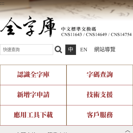
:::
中
EN
網站導覽
認識全字庫
字碼查詢
全字庫介紹
IDS查詢
全字庫現況
部件查詢
新增字申請
技術支援
中文碼介紹
複合查詢
專有名詞介紹
注音查詢
新字申請處理流程
字形即時顯示
造字解決方案
應用工具下載
客戶服務
︿