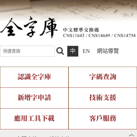
:::
中
EN
網站導覽
認識全字庫
字碼查詢
全字庫介紹
IDS查詢
全字庫現況
部件查詢
新增字申請
技術支援
中文碼介紹
複合查詢
專有名詞介紹
注音查詢
新字申請處理流程
字形即時顯示
造字解決方案
應用工具下載
客戶服務
︿