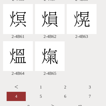
2-4B61
2-4B62
2-4B63
2-4B64
2-4B65
＜
1
2
3
4
5
6
7