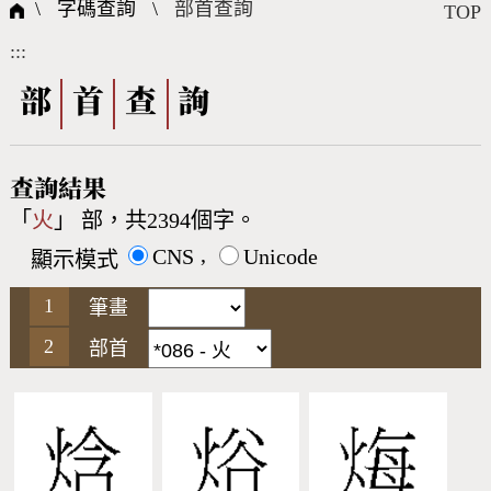
國際字碼相關組織
筆畫查詢
線上教學
倉頡查詢
全字庫授權
轉碼Web Service
個人電腦造字處理工具
問題集
意見回饋
\ 字碼查詢 \
部首查詢
TOP
:::
筆順序查詢
部首查詢
熱門查詢統計
字形下載
部
首
查
詢
CNS查詢
Unicode查詢
查詢結果
「
火
」 部，共2394個字。
Big5查詢
拼音查詢
,
CNS
Unicode
顯示模式
符號索引
拼音文字索引
筆畫
部首