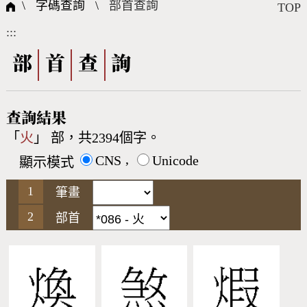
國際字碼相關組織
筆畫查詢
線上教學
倉頡查詢
全字庫授權
轉碼Web Service
個人電腦造字處理工具
問題集
意見回饋
\ 字碼查詢 \
部首查詢
TOP
:::
筆順序查詢
部首查詢
熱門查詢統計
字形下載
部
首
查
詢
CNS查詢
Unicode查詢
查詢結果
「
火
」 部，共2394個字。
Big5查詢
拼音查詢
,
CNS
Unicode
顯示模式
符號索引
拼音文字索引
筆畫
部首