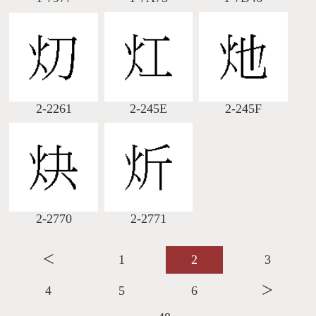
2-2261
2-245E
2-245F
2-2770
2-2771
＜
1
2
3
4
5
6
＞