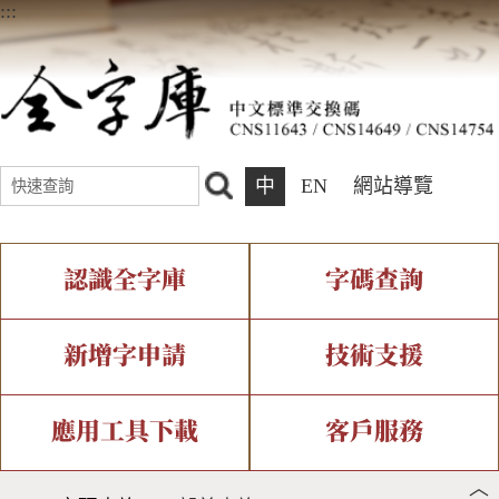
:::
中
EN
網站導覽
認識全字庫
字碼查詢
全字庫介紹
IDS查詢
全字庫現況
部件查詢
新增字申請
技術支援
中文碼介紹
複合查詢
專有名詞介紹
注音查詢
新字申請處理流程
字形即時顯示
造字解決方案
應用工具下載
客戶服務
︿