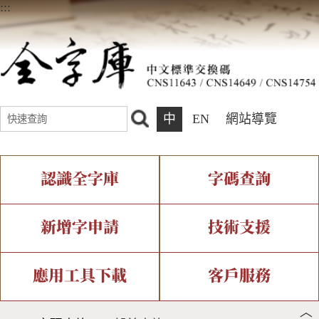
:::
中
EN
網站導覽
認識全字庫
字碼查詢
全字庫介紹
IDS查詢
全字庫現況
部件查詢
新增字申請
技術支援
中文碼介紹
複合查詢
專有名詞介紹
注音查詢
新字申請處理流程
字形即時顯示
造字解決方案
應用工具下載
客戶服務
︿