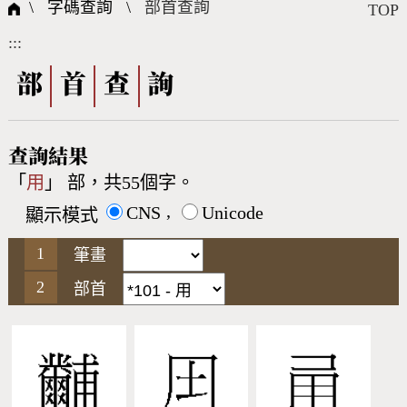
國際字碼相關組織
筆畫查詢
線上教學
倉頡查詢
全字庫授權
轉碼Web Service
個人電腦造字處理工具
問題集
意見回饋
\ 字碼查詢 \
部首查詢
TOP
:::
筆順序查詢
部首查詢
熱門查詢統計
字形下載
部
首
查
詢
CNS查詢
Unicode查詢
查詢結果
「
用
」 部，共55個字。
Big5查詢
拼音查詢
,
CNS
Unicode
顯示模式
符號索引
拼音文字索引
筆畫
部首