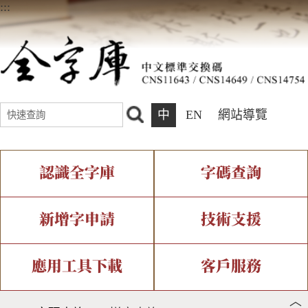
:::
中
EN
網站導覽
認識全字庫
字碼查詢
全字庫介紹
IDS查詢
全字庫現況
部件查詢
新增字申請
技術支援
中文碼介紹
複合查詢
專有名詞介紹
注音查詢
新字申請處理流程
字形即時顯示
造字解決方案
應用工具下載
客戶服務
︿