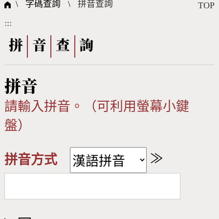
國際字碼相關組織
筆畫查詢
線上教學
倉頡查詢
全字庫授權
轉碼Web Service
個人電腦造字處理工具
問題集
意見回饋
\ 字碼查詢 \
拼音查詢
TOP
:::
筆順序查詢
部首查詢
熱門查詢統計
字形下載
拼
音
查
詢
CNS查詢
Unicode查詢
拼音
Big5查詢
拼音查詢
請輸入拼音。（可利用螢幕小鍵
盤）
符號索引
拼音文字索引
≫
拼音方式