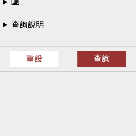
⌨️​
查詢說明​